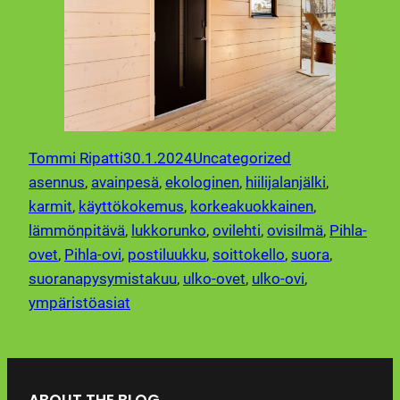
Tommi Ripatti
30.1.2024
Uncategorized
asennus
, 
avainpesä
, 
ekologinen
, 
hiilijalanjälki
, 
karmit
, 
käyttökokemus
, 
korkeakuokkainen
, 
lämmönpitävä
, 
lukkorunko
, 
ovilehti
, 
ovisilmä
, 
Pihla-
ovet
, 
Pihla-ovi
, 
postiluukku
, 
soittokello
, 
suora
, 
suoranapysymistakuu
, 
ulko-ovet
, 
ulko-ovi
, 
ympäristöasiat
ABOUT THE BLOG