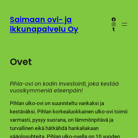
Siirry
sisältöön
Saimaan ovi- ja
Facebook
Instagram
ikkunapalvelu Oy
Tumblr
Ovet
Pihla-ovi on kodin investointi, joka kestää
vuosikymmeniä eteenpäin!
Pihlan ulko-ovi on suunniteltu vankaksi ja
kestäväksi. Pihlan korkealuokkainen ulko-ovi toimii
varmasti, pysyy suorana, on lämmönpitävä ja
turvallinen eikä hätkähdä hankaliakaan
sääolosuhteita. Pihlan ulko-ovella on 10 vuoden