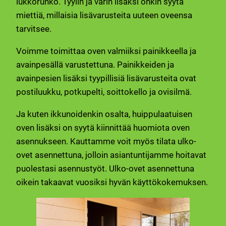
lukkorunko. Tyylin ja värin lisäksi onkin syytä
miettiä, millaisia lisävarusteita uuteen oveensa
tarvitsee.
Voimme toimittaa oven valmiiksi painikkeella ja
avainpesällä varustettuna. Painikkeiden ja
avainpesien lisäksi tyypillisiä lisävarusteita ovat
postiluukku, potkupelti, soittokello ja ovisilmä.
Ja kuten ikkunoidenkin osalta, huippulaatuisen
oven lisäksi on syytä kiinnittää huomiota oven
asennukseen. Kauttamme voit myös tilata ulko-
ovet asennettuna, jolloin asiantuntijamme hoitavat
puolestasi asennustyöt. Ulko-ovet asennettuna
oikein takaavat vuosiksi hyvän käyttökokemuksen.