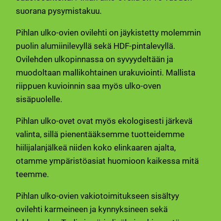
suorana pysymistakuu.
Pihlan ulko-ovien ovilehti on jäykistetty molemmin
puolin alumiinilevyllä sekä HDF-pintalevyllä.
Ovilehden ulkopinnassa on syvyydeltään ja
muodoltaan mallikohtainen urakuviointi. Mallista
riippuen kuvioinnin saa myös ulko-oven
sisäpuolelle.
Pihlan ulko-ovet ovat myös ekologisesti järkevä
valinta, sillä pienentääksemme tuotteidemme
hiilijalanjälkeä niiden koko elinkaaren ajalta,
otamme ympäristöasiat huomioon kaikessa mitä
teemme.
Pihlan ulko-ovien vakiotoimitukseen sisältyy
ovilehti karmeineen ja kynnyksineen sekä